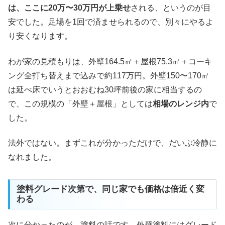
は、ここに20万〜30万円が上乗せ
される、というのが目
安でした。足場を1回で済ませられるので、別々にやるよ
り安くなります。
わが家の見積もりは、外壁164.5㎡＋屋根75.3㎡＋コーキ
ング全打ち替えまで込みで約117万円。外壁150〜170㎡
は延べ床でいうとおおむね30坪前後の家に相当するの
で、この規模の「外壁＋屋根」としては
相場のレンジ内
で
した。
法外ではない。まずこれが分かっただけで、だいぶ冷静に
なれました。
塗料グレード次第で、同じ家でも価格は倍近く変
わる
次に分かったのが、塗料の話です。外壁塗料にはグレード