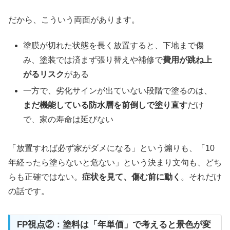
だから、こういう両面があります。
塗膜が切れた状態を長く放置すると、下地まで傷
み、塗装では済まず張り替えや補修で
費用が跳ね上
がるリスク
がある
一方で、劣化サインが出ていない段階で塗るのは、
まだ機能している防水層を前倒しで塗り直す
だけ
で、家の寿命は延びない
「放置すれば必ず家がダメになる」という煽りも、「10
年経ったら塗らないと危ない」という決まり文句も、どち
らも正確ではない。
症状を見て、傷む前に動く
。それだけ
の話です。
FP視点②：塗料は「年単価」で考えると景色が変