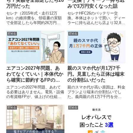
ら？実額を全部足したら26
ー交換｜ディーラー持ち込
万円だった
みで3万円安くなった話
セレナ（2015年式・走行12万
セレナHFC26のバッテリー交
km）の維持費を、領収書の実額
換。本体はネットで買い、ディー
で全部足したら年間約26万円で
ラーに持ち込んだら店より32,836
した。車検・任意保険・自動車
円安くなりました。工賃は店で全
税・ガソリンの内訳と、相場試算
然違う実額比較と、DIYできない
貯める
貯める
より安くなった差の正体をFPが
人でもできた手順を解説します。
解説します。
エアコン2027年問題、あ
親のスマホ代が月1万7千
わてなくていい｜本体代か
円。見直したら正体は端末
ら確実に節約するFPの結
の分割払いだった
論
エアコンの2027年問題、あわて
親のスマホ代が高い原因は、料金
る必要はありません。電気・設備
プランより端末の分割払いでし
の有資格FPが、値上げの仕組み
た。義両親の月1万7千円を分解
と、本体代を確実に下げる選び方
し、端末は買い取り・回線だけ乗
を、サイズの考え方と買い替えの
り換えで月4,000円台に。焦らず
貯める
貯める
実体験から解説します。
見直す順番を実録で書きました。