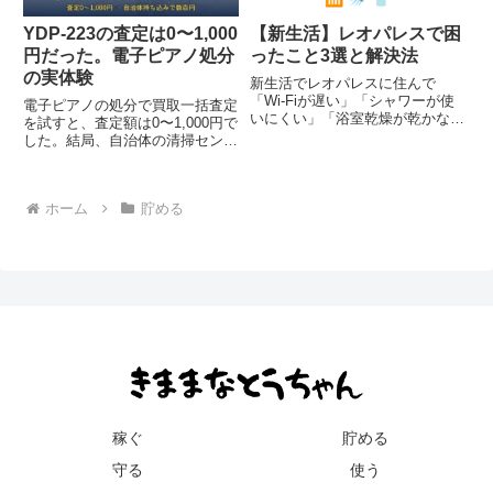
YDP-223の査定は0〜1,000
【新生活】レオパレスで困
円だった。電子ピアノ処分
ったこと3選と解決法
の実体験
新生活でレオパレスに住んで
「Wi-Fiが遅い」「シャワーが使
電子ピアノの処分で買取一括査定
いにくい」「浴室乾燥が乾かな
を試すと、査定額は0〜1,000円で
い」と困っていませんか？工事不
した。結局、自治体の清掃センタ
要・低コストで解決できた実体験
ーへ持ち込み数百円で完了。かか
ベースの3つの対処法をまとめま
った費用と手順、車で運ぶコツ、
した。
買取と処分の選び方を実体験から
ホーム
貯める
解説します。
稼ぐ
貯める
守る
使う