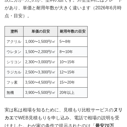
があり、単価と耐用年数が大きく違います（2026年6月時
点・目安）。
塗料
単価の目安
耐用年数の目安
アクリル
1,000〜1,500円/㎡
5〜8年
ウレタン
1,500〜2,200円/㎡
8〜10年
シリコン
2,300〜3,000円/㎡
10〜15年
ラジカル
2,500〜3,300円/㎡
12〜15年
フッ素
3,500〜4,500円/㎡
15〜20年
無機
3,900〜5,500円/㎡
20年以上
実は私は相場を知るために、見積もり比較サービスの
ヌリ
カエ
でWEB見積もりを申し込み、電話で相場の説明を受
けました。わが家の条件で提示されたのは「
最安70万