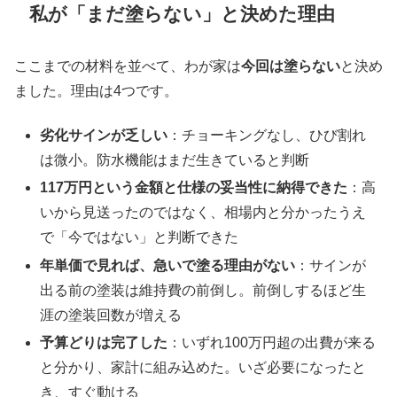
私が「まだ塗らない」と決めた理由
ここまでの材料を並べて、わが家は
今回は塗らない
と決め
ました。理由は4つです。
劣化サインが乏しい
：チョーキングなし、ひび割れ
は微小。防水機能はまだ生きていると判断
117万円という金額と仕様の妥当性に納得できた
：高
いから見送ったのではなく、相場内と分かったうえ
で「今ではない」と判断できた
年単価で見れば、急いで塗る理由がない
：サインが
出る前の塗装は維持費の前倒し。前倒しするほど生
涯の塗装回数が増える
予算どりは完了した
：いずれ100万円超の出費が来る
と分かり、家計に組み込めた。いざ必要になったと
き、すぐ動ける