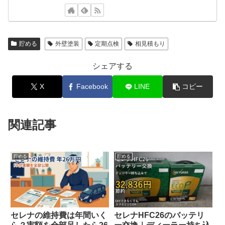
貯める
外壁塗装
定期点検
相見積もり
シェアする
X
Facebook
LINE
コピー
関連記事
貯める
貯める
セレナの維持費は年間いく
セレナHFC26のバッテリ