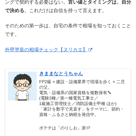
ングで契約する必要はない。
言い値とタイミングは、自分
で決める
。これだけは自信を持って言えます。
そのための第一歩は、自宅の条件で相場を知っておくこと
です。
外壁塗装の相場チェック【ヌリカエ】
きままなとうちゃん
FP2級 × 建設・設備業界で現場を歩く × 二児
の父。
電気・設備系の国家資格を複数保有🔧
(電験3種／第一種電気工事士／
1級施工管理技士／消防設備士甲種 ほか)
「家計を数字で見直す」をテーマに、節約・
資格・ふるさと納税を発信中。
ポテチは「のりしお」派🥔