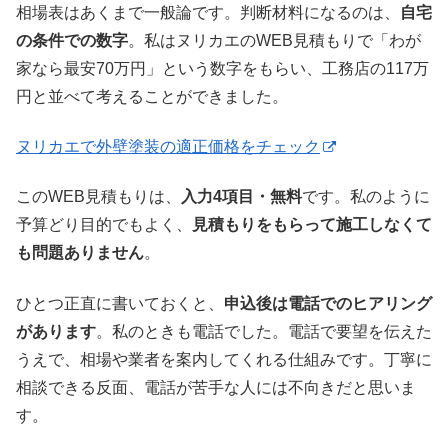
相場表はあくまで一般論です。判断材料になるのは、
自宅
の条件での数字
。私はヌリカエのWEB見積もりで「わが
家なら最安70万円」という数字をもらい、工務店の117万
円と並べて考えることができました。
ヌリカエで外壁塗装の適正価格をチェック
このWEB見積もりは、
入力4項目・無料
です。私のように
予算どり目的でもよく、
見積もりをもらって施工しなくて
も問題ありません
。
ひとつ正直に書いておくと、
申込後は電話でのヒアリング
があります
。私のときも電話でした。電話で要望を伝えた
うえで、相場や業者を案内してくれる仕組みです。丁寧に
相談できる反面、電話が苦手な人には不向きだと思いま
す。