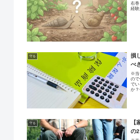
右巻
経験
損
守る
べ
※当
ので
でい
か？
【
守る
の