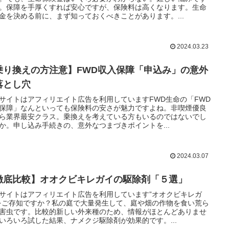
。保障を手厚くすれば安心ですが、保険料は高くなります。生命
金を決める前に、まず知っておくべきことがあります。...
2024.03.23
乗り換えの方注意】FWD収入保障「申込み」の意外
落とし穴
サイトはアフィリエイト広告を利用していますFWD生命の「FWD
保障」なんといっても保険料の安さが魅力ですよね。非喫煙優良
ら業界最安クラス。乗換えを考えている方もいるのではないでし
か。申し込み手続きの、意外なつまづきポイントを...
2024.03.07
徹底比較】オオクビキレガイの駆除剤「５選」
サイトはアフィリエイト広告を利用しています”オオクビキレガ
をご存知ですか？私の庭で大量発生して、庭や畑の作物を食い荒ら
害虫です。比較的新しい外来種のため、情報がほとんどありませ
いろいろ試した結果、ナメクジ駆除剤が効果的です。...