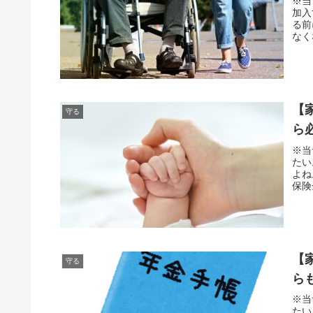
※当
加入
る前
なく
【
守る
ら
※当
たい
よね
保険
【
守る
ら
※当
たい