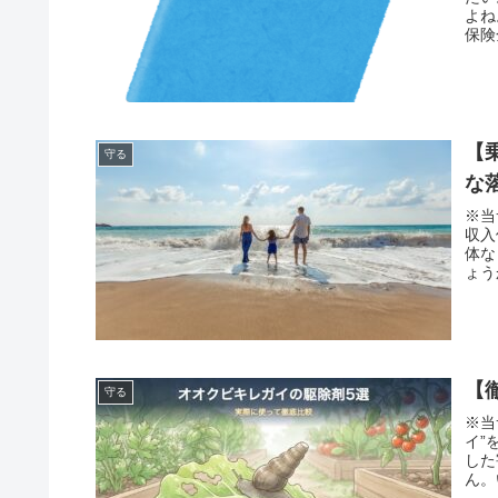
よね
保険
【
守る
な
※当
収入
体な
ょう
【
守る
※当
イ”
した
ん。