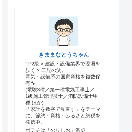
きままなとうちゃん
FP2級 × 建設・設備業界で現場を
歩く × 二児の父。
電気・設備系の国家資格を複数保
有🔧
(電験3種／第一種電気工事士／
1級施工管理技士／消防設備士甲
種 ほか)
「家計を数字で見直す」をテーマ
に、節約・資格・ふるさと納税を
発信中。
ポテチは「のりしお」派🥔