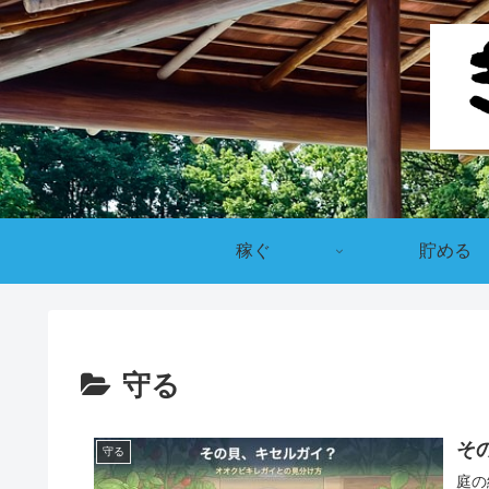
稼ぐ
貯める
守る
そ
守る
庭の