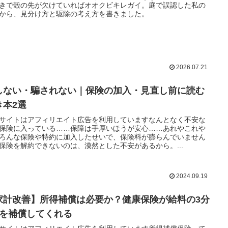
きで殻の先が欠けていればオオクビキレガイ。庭で誤認した私の
から、見分け方と駆除の考え方を書きました。
2026.07.21
しない・騙されない｜保険の加入・見直し前に読む
き本2選
サイトはアフィリエイト広告を利用していますなんとなく不安な
保険に入っている……保障は手厚いほうが安心……あれやこれや
ろんな保険や特約に加入したせいで、保険料が膨らんでいません
保険を解約できないのは、漠然とした不安があるから。...
2024.09.19
家計改善】所得補償は必要か？健康保険が給料の3分
2を補償してくれる