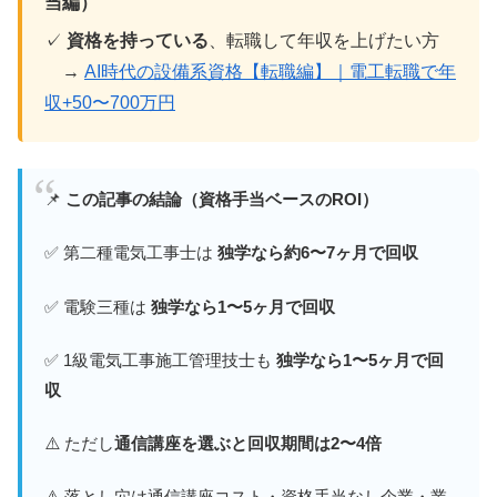
当編）
✓
資格を持っている
、転職して年収を上げたい方
→
AI時代の設備系資格【転職編】｜電工転職で年
収+50〜700万円
📌
この記事の結論（資格手当ベースのROI）
✅ 第二種電気工事士は
独学なら約6〜7ヶ月で回収
✅ 電験三種は
独学なら1〜5ヶ月で回収
✅ 1級電気工事施工管理技士も
独学なら1〜5ヶ月で回
収
⚠️ ただし
通信講座を選ぶと回収期間は2〜4倍
⚠️ 落とし穴は通信講座コスト・資格手当なし企業・業