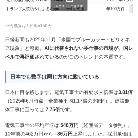
スクロールできます
トランプ大統領令によるApprenticeship支援
年100万件
※円換算は1ドル=150円
日経新聞も2025年11月「米国でブルーカラー・ビリオネ
ア現象」と報道。
AIに代替されない手仕事の市場が、国レ
ベルで再評価されている
のがこのトレンドの本質です。
日本でも数字は同じ方向に動いている
日本に目を移します。電気工事士の有効求人倍率は
3.81倍
（2025年6月時点・全業種平均1.17倍の3倍超）。建設躯
体工事に至っては
7.75倍
です。
電気工事士の平均年収は
548万円
（経産省データ参照）。
10年前の462万円から
+86万円
上昇しました。採用単価は