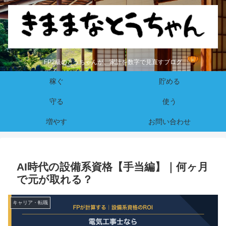
FP2級のとうちゃんが、家計を数字で見直すブログ
稼ぐ
貯める
守る
使う
増やす
お問い合わせ
AI時代の設備系資格【手当編】｜何ヶ月
で元が取れる？
キャリア・転職