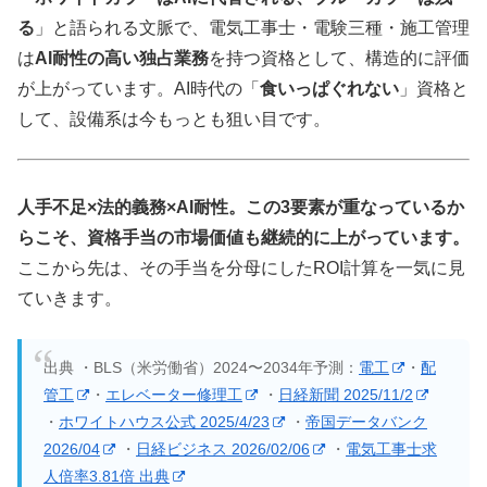
る
」と語られる文脈で、電気工事士・電験三種・施工管理
は
AI耐性の高い独占業務
を持つ資格として、構造的に評価
が上がっています。AI時代の「
食いっぱぐれない
」資格と
して、設備系は今もっとも狙い目です。
人手不足×法的義務×AI耐性。この3要素が重なっているか
らこそ、資格手当の市場価値も継続的に上がっています。
ここから先は、その手当を分母にしたROI計算を一気に見
ていきます。
出典 ・BLS（米労働省）2024〜2034年予測：
電工
・
配
管工
・
エレベーター修理工
・
日経新聞 2025/11/2
・
ホワイトハウス公式 2025/4/23
・
帝国データバンク
2026/04
・
日経ビジネス 2026/02/06
・
電気工事士求
人倍率3.81倍 出典