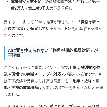
電気保安人材不足
：経産省試算で2045年時点に
第一
種2万人・第二種3千人
の不足見通し
要するに、向こう20年は需要が縮まない。
「資格を取っ
た後の市場」が確定している
から、ROIを計算する意味が
あるのです。
AIに置き換えられない「物理×判断×現場対応」が
再評価
ここがもう一つの重要ポイント。電気工事は
物理的な作
業＋現場での判断＋トラブル対応
の3要素が必須です。AI
は図面読解や見積もり計算は得意でも、
配線・絶縁・接
地・実機の故障診断
は人間が現場で手を動かさないと完結
しません。
「
ホワイトカラーはAIに代替される、ブルーカラーは残