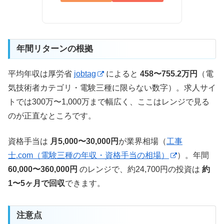
年間リターンの根拠
平均年収は厚労省
jobtag
によると
458〜755.2万円
（電
気技術者カテゴリ・電験三種に限らない数字）。求人サイ
トでは300万〜1,000万まで幅広く、ここはレンジで見る
のが正直なところです。
資格手当は
月5,000〜30,000円
が業界相場（
工事
士.com（電験三種の年収・資格手当の相場）
）。年間
60,000〜360,000円
のレンジで、約24,700円の投資は
約
1〜5ヶ月で回収
できます。
注意点