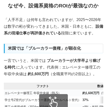
なぜ今、設備系資格のROIが最強なのか
「人手不足」は何年も言われていますが、2025〜2026年
は数字の桁が変わってきました。米国・日本ともに、
設備
系の現場仕事が再評価されている
段階に来ています。
米国では「ブルーカラー復権」が顕在化
一言でいうと、米国では
ブルーカラーが大学卒より稼げ
る時代
に入っています。代表例：エレベーター修理工の
年収中央値は
約1,600万円
（全職業平均の2倍以上）。
ファクト
数値
エレベーター修理工 年収中央値（BLS）
約1,600万円
（$10
学士号Z世代がブルーカラー選択（ツールベルト世代）
37%
電工の雇用成長（2024〜2034年）
+9%・年81,000