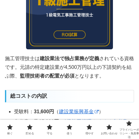
施工管理技士は
建設業法で独占業務が定義
されている資格
です。元請の特定建設業が4,500万円以上の下請契約を結
ぶ際、
監理技術者の配置が必須
となります。
総コストの内訳
受験料：
31,600円
（
建設業振興基金
）
参考書：
約15,000円
（
1級施工管理 おすすめ参考書
）
プライバシーポ
合計：約47,000円
稼ぐ
貯める
守る
使う
増やす
お問い合わせ
リシー・免責事
項