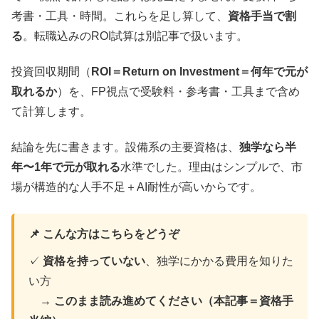
考書・工具・時間。これらを足し算して、
資格手当で割
る
。転職込みのROI試算は別記事で扱います。
投資回収期間（
ROI＝Return on Investment＝何年で元が
取れるか
）を、FP視点で受験料・参考書・工具まで含め
て計算します。
結論を先に書きます。設備系の主要資格は、
独学なら半
年〜1年で元が取れる
水準でした。理由はシンプルで、市
場が構造的な人手不足＋AI耐性が高いからです。
📌 こんな方はこちらをどうぞ
✓
資格を持っていない
、独学にかかる費用を知りた
い方
→
このまま読み進めてください（本記事＝資格手