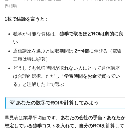
界相場
1枚で結論を言うと
：
独学が可能な資格は、
独学で取るほどROIは劇的に良
い
通信講座を選ぶと回収期間は
2〜4倍
に伸びる（電験
三種は特に顕著）
どうしても勉強時間が取れない人にとって通信講座
は合理的選択。ただし「
学習時間をお金で買ってい
る
」と理解した上で選ぶ
💡 あなたの数字でROIを計算してみよう
早見表は業界平均値です。
あなたの会社の手当・あなたが
想定している独学コストを入れて、自分のROIを計算
して