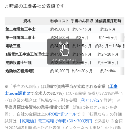
月時点の主要各社公表値です。
資格
独学コスト
手当のみ回収
通信講座採用時
第二種電気工事士
約45,000円
約6〜7ヶ月
約12ヶ月
第一種電気工事士
約24,500円
約2ヶ月
約4〜6ヶ月
数
電験三種
約24,700円
約1〜5ヶ月
約3ヶ月〜1.5年
数
1級電気工事施工管理技士
約47,000円
約1〜5ヶ月
約2〜10ヶ月
スクロールできます
消防設備士甲種
約12,500円
約2〜6ヶ月
約6〜16ヶ月
危険物乙種第4類
約10,200円
約5〜20ヶ月
約2〜8年
※「手当のみ回収」は
現職で資格手当が支給される企業（
工事
士.com調査
で全求人の62.7%）
にいる前提 ※残り37.3%の手当
ゼロ企業の場合は「転職なら」列を参照（
落とし穴2
で詳述） ※
手当月額は各資格の業界相場で試算
（詳細は各セクションを参
照）。自社の金額は上の
ROI計算ツール
で ※「転職なら」の詳細
試算は
【転職編】電工転職で年収+50〜700万円
で深掘り ※金額
は2026年5月時点の公式公表値（インターネット申込）および業