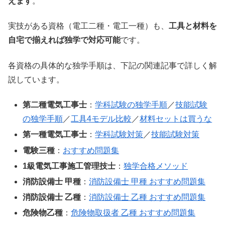
えます
。
実技がある資格（電工二種・電工一種）も、
工具と材料を
自宅で揃えれば独学で対応可能
です。
各資格の具体的な独学手順は、下記の関連記事で詳しく解
説しています。
第二種電気工事士
：
学科試験の独学手順
／
技能試験
の独学手順
／
工具4モデル比較
／
材料セットは買うな
第一種電気工事士
：
学科試験対策
／
技能試験対策
電験三種
：
おすすめ問題集
1級電気工事施工管理技士
：
独学合格メソッド
消防設備士 甲種
：
消防設備士 甲種 おすすめ問題集
消防設備士 乙種
：
消防設備士 乙種 おすすめ問題集
危険物乙種
：
危険物取扱者 乙種 おすすめ問題集