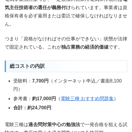
気主任技術者の選任が義務付け
られています。事業者は資
格保有者を必ず雇用または委託で確保しなければなりませ
ん。
つまり「資格がなければその仕事ができない」状態が法律
で固定されている。これが
独占業務の経済的価値
です。
総コストの内訳
受験料：
7,700円
（インターネット申込／書面8,100
円）
参考書：
約17,000円
（
電験三種 おすすめ問題集
）
合計：約24,700円
電験三種は
過去問対策中心の勉強法
で一発合格を狙える試