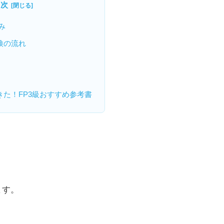
目次
み
検の流れ
た！FP3級おすすめ参考書
ます。
。