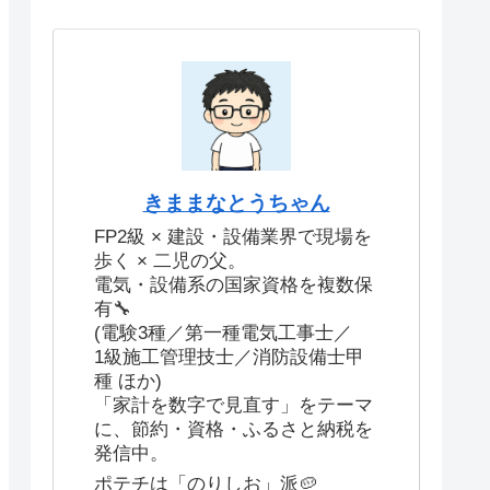
きままなとうちゃん
FP2級 × 建設・設備業界で現場を
歩く × 二児の父。
電気・設備系の国家資格を複数保
有🔧
(電験3種／第一種電気工事士／
1級施工管理技士／消防設備士甲
種 ほか)
「家計を数字で見直す」をテーマ
に、節約・資格・ふるさと納税を
発信中。
ポテチは「のりしお」派🥔