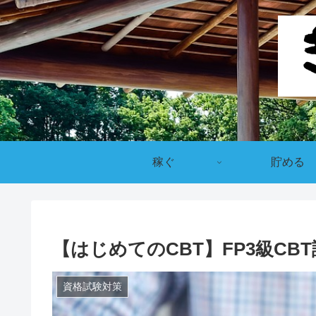
稼ぐ
貯める
【はじめてのCBT】FP3級CB
資格試験対策