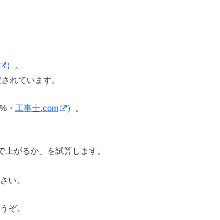
）。
定されています。
3%・
工事士.com
）。
まで上がるか」を試算します。
さい。
うぞ。