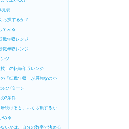
早見表
いくら損するか？
してみる
転職年収レンジ
転職年収レンジ
レンジ
理技士の転職年収レンジ
格の「転職年収」が最強なのか
つのパターン
の3条件
に居続けると、いくら損するか
かめる
かないかは、自分の数字で決める