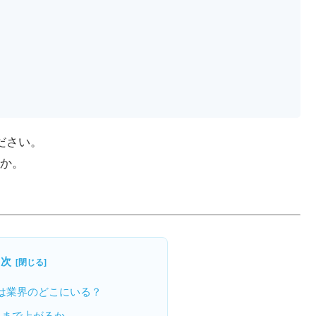
ださい。
か。
目次
は業界のどこにいる？
こまで上がるか