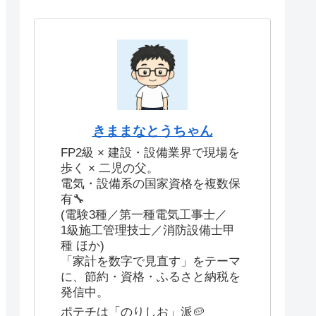
きままなとうちゃん
FP2級 × 建設・設備業界で現場を
歩く × 二児の父。
電気・設備系の国家資格を複数保
有🔧
(電験3種／第一種電気工事士／
1級施工管理技士／消防設備士甲
種 ほか)
「家計を数字で見直す」をテーマ
に、節約・資格・ふるさと納税を
発信中。
ポテチは「のりしお」派🥔