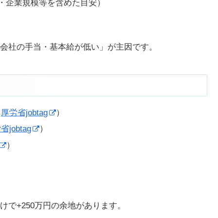
域・企業規模等を含めた目安）
会社の手当・基本給が低い」が主因です。
（
厚労省jobtag
）
省jobtag
）
）
で+250万円の余地があります。