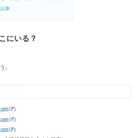
連記事
こにいる？
う。
com
）
com
）
com
）