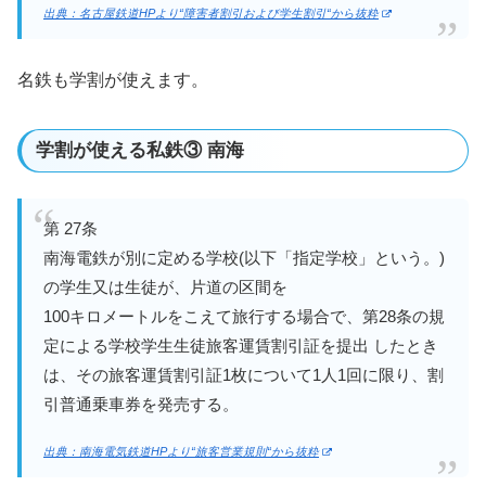
出典：名古屋鉄道HPより“障害者割引および学生割引“から抜粋
名鉄も学割が使えます。
学割が使える私鉄③ 南海
第 27条
南海電鉄が別に定める学校(以下「指定学校」という。)
の学生又は生徒が、片道の区間を
100キロメートルをこえて旅行する場合で、第28条の規
定による学校学生生徒旅客運賃割引証を提出 したとき
は、その旅客運賃割引証1枚について1人1回に限り、割
引普通乗車券を発売する。
出典：南海電気鉄道HPより“旅客営業規則“から抜粋