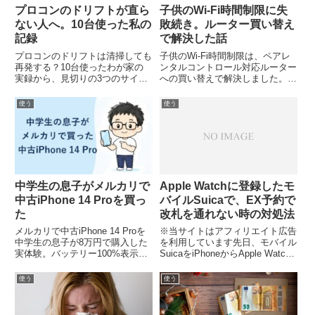
プロコンのドリフトが直ら
子供のWi-Fi時間制限に失
ない人へ。10台使った私の
敗続き。ルーター買い替え
記録
で解決した話
プロコンのドリフトは清掃しても
子供のWi-Fi時間制限は、ペアレ
再発する？10台使ったわが家の
ンタルコントロール対応ルーター
実録から、見切りの3つのサイン
への買い替えで解決しました。ス
と着地点を実額つきで記録しま
クリーンタイムやスマートプラグ
す。
での失敗談と、端末ごと曜日別に
使う
使う
区切る設定を紹介します。
中学生の息子がメルカリで
Apple Watchに登録したモ
中古iPhone 14 Proを買っ
バイルSuicaで、EX予約で
た
改札を通れない時の対処法
メルカリで中古iPhone 14 Proを
※当サイトはアフィリエイト広告
中学生の息子が8万円で購入した
を利用しています先日、モバイル
実体験。バッテリー100%表示の
SuicaをiPhoneからApple Watch
ワナ、赤ロムの避け方、出品選び
に移しました。モバイルSuicaを
の7つの見方まで、親目線で全部
エクスプレスカードに設定し準備
使う
使う
書きました。
万端。事前にコンビニでタッチ決
済ができることも確認しました。
しかし...