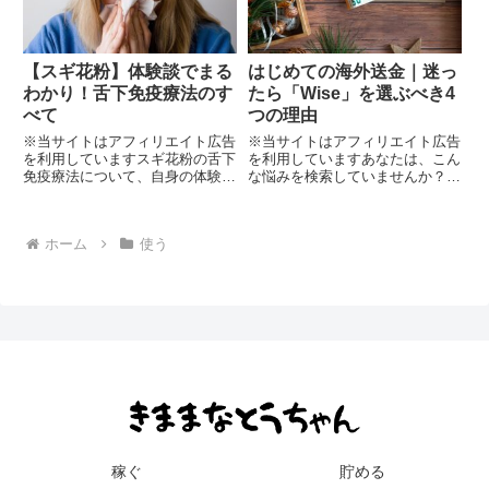
【スギ花粉】体験談でまる
はじめての海外送金｜迷っ
わかり！舌下免疫療法のす
たら「Wise」を選ぶべき4
べて
つの理由
※当サイトはアフィリエイト広告
※当サイトはアフィリエイト広告
を利用していますスギ花粉の舌下
を利用していますあなたは、こん
免疫療法について、自身の体験談
な悩みを検索していませんか？海
の紹介です。結論、舌下免疫療法
外送金のよくある悩み海外送金
はとてもおすすめです。（個人の
は、どうやってやるんだろ
感想です）悩んでいた、鼻水、鼻
う・・・？海外送金の手数料はい
ホーム
使う
づまりの症状が大きく改善しまし
くらなんだろう・・・？海外送金
た。（個人差があります）どん
は、どのくらいの日数がかかるん
な...
だろう・...
稼ぐ
貯める