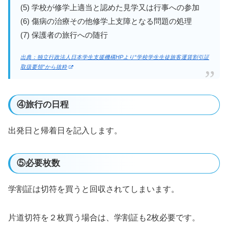
(5) 学校が修学上適当と認めた見学又は行事への参加
(6) 傷病の治療その他修学上支障となる問題の処理
(7) 保護者の旅行への随行
出典：独立行政法人日本学生支援機構HPより“学校学生生徒旅客運賃割引証
取扱要領“から抜粋
④旅行の日程
出発日と帰着日を記入します。
⑤必要枚数
学割証は切符を買うと回収されてしまいます。
片道切符を２枚買う場合は、学割証も2枚必要です。