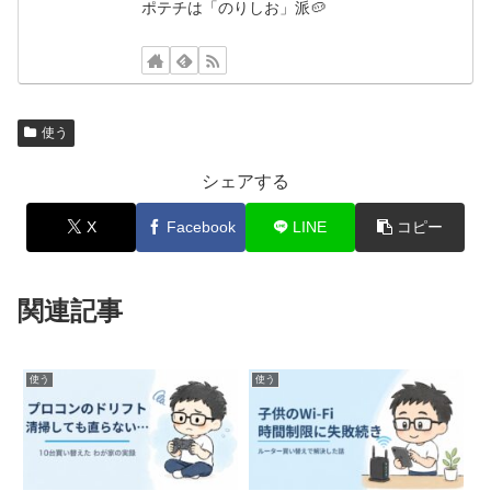
ポテチは「のりしお」派🥔
使う
シェアする
X
Facebook
LINE
コピー
関連記事
使う
使う