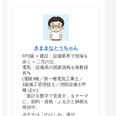
きままなとうちゃん
FP2級 × 建設・設備業界で現場を
歩く × 二児の父。
電気・設備系の国家資格を複数保
有🔧
(電験3種／第一種電気工事士／
1級施工管理技士／消防設備士甲
種 ほか)
「家計を数字で見直す」をテーマ
に、節約・資格・ふるさと納税を
発信中。
ポテチは「のりしお」派🥔