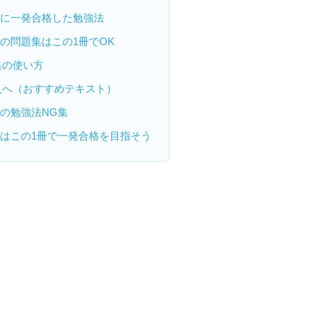
類に一発合格した勉強法
類の問題集はこの1冊でOK
集の使い方
人へ（おすすめテキスト）
類の勉強法NG集
類はこの1冊で一発合格を目指そう