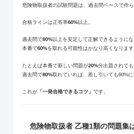
危険物取扱者の試験問題は、過去問ベースで作ら
合格ラインは正答率
60%
以上。
過去問で
80%
以上を安定して正解できるようにな
本番で
60%
を取れる可能性はかなり高くなります
たとえば本番で新しい問題が
20%
分出題されても
過去問で
80%
取れていれば、差し引いても60%
これが
「一発合格できるコツ」
です。
危険物取扱者 乙種1類の問題集