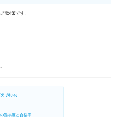
去問対策です。
た。
目次
類の難易度と合格率